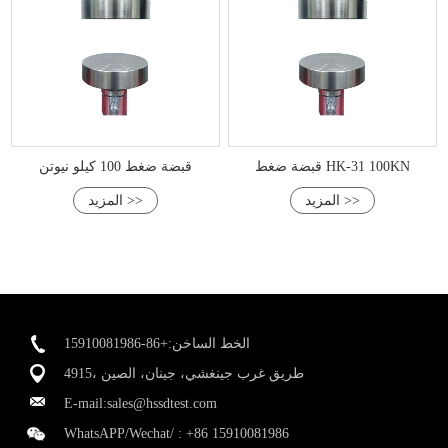
قبضة ضغط HK-31 100KN
قبضة ضغط 100 كيلو نيوتن
المزيد >>
المزيد >>
الخط الساخن:+86-15910081986
4915، طريق غرب جينغشي، جينان، الصين
E-mail:
sales@hssdtest.com
WhatsAPP/Wechat/ :
+86 15910081986