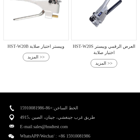
HST-W20S العرض الرقمي ويبستر
HST-W20B ويبستر اختبار صلابة
اختبار صلابة
المزيد >>
المزيد >>
الخط الساخن:+86-15910081986
4915، طريق غرب جينغشي، جينان، الصين
E-mail:
sales@hssdtest.com
WhatsAPP/Wechat/ :
+86 15910081986