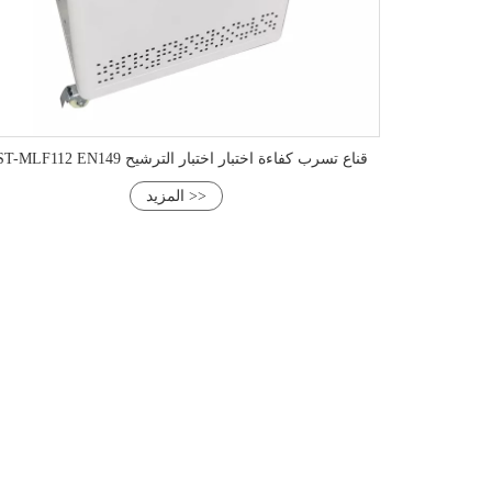
HST-MLF112 EN149 قناع تسرب كفاءة اختبار اختبار الترشيح
المزيد >>