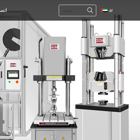
ar
اتص