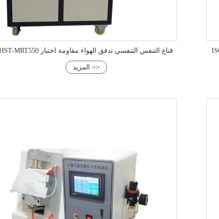
 الدم
HST-MRT550 قناع التنفس التنفسي تدفق الهواء مقاومة اختبار
المزيد >>