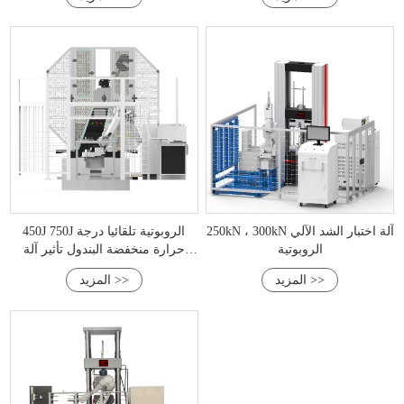
250kN ، 300kN آلة اختبار الشد الآلي
450J 750J الروبوتية تلقائيا درجة
الروبوتية
حرارة منخفضة البندول تأثير آلة
اختبار
المزيد >>
المزيد >>