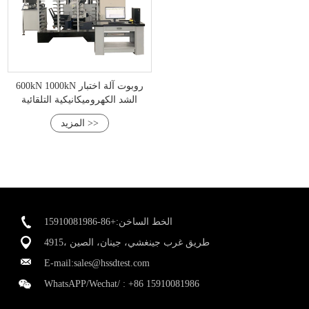
600kN 1000kN روبوت آلة اختبار
الشد الكهروميكانيكية التلقائية
المزيد >>
الخط الساخن:+86-15910081986
4915، طريق غرب جينغشي، جينان، الصين
E-mail:
sales@hssdtest.com
WhatsAPP/Wechat/ :
+86 15910081986