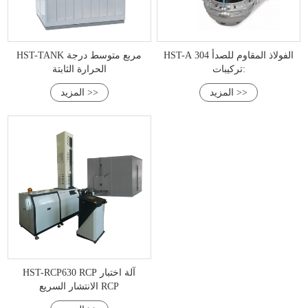
HST-A 304 الفولاذ المقاوم للصدأ
HST-TANK مربع متوسط درجة
تركيبات:
الحرارة الثابتة
المزيد >>
المزيد >>
HST-RCP630 RCP آلة اختبار
الانتشار السريع RCP