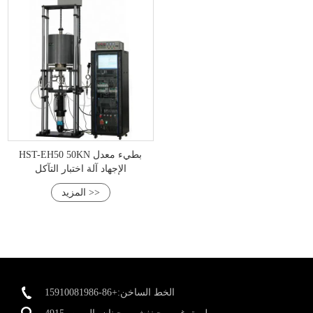
HST-EH50 50KN بطيء معدل
الإجهاد آلة اختبار التآكل
المزيد >>
الخط الساخن:+86-15910081986