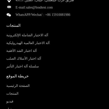
4915، طريق غرب جينغشي، جينان، الصين
E-mail:
sales@hssdtest.com
WhatsAPP/Wechat/ :
+86 15910081986
المنتجات
آلة الاختبار الشاملة الإلكترونية
آلة الاختبار العالمية الهيدروليكية
آلة اختبار الشد الأفقية
آلة اختبار الأسلاك الصلب
سلسلة آلة اختبار التأثير
خريطة الموقع
الصفحة الرئيسية
المنتجات
فيديو