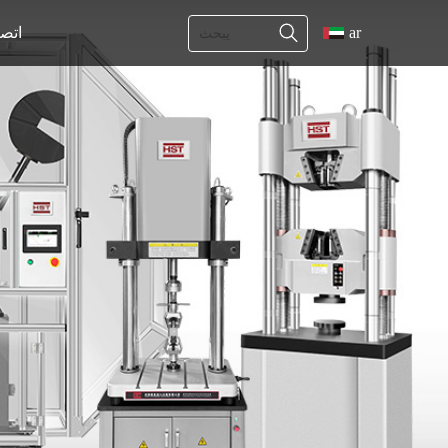
ar
اتص