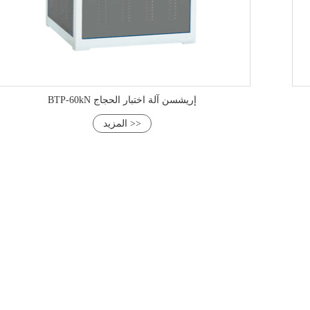
BTP-60kN إريشسن آلة اختبار الحجاج
المزيد >>