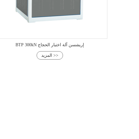
BTP 300kN إريشسن آلة اختبار الحجاج
المزيد >>