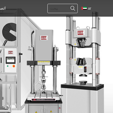
ar
اتص