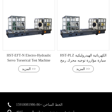
HST-PLZ الكهربائية الهيدروليكية
HST-EFT-N Electro-Hydraulic
سيارة مؤازرة توجيه محرك رمح
Servo Torserical Test Machine
الالتواء التعب اختبار مقاعد البدلاء
المزيد >>
المزيد >>
الخط الساخن:+86-15910081986