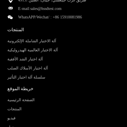
4915، طريق غرب جينغشي، جينان، الصين
E-mail:
sales@hssdtest.com
WhatsAPP/Wechat/ :
+86 15910081986
المنتجات
آلة الاختبار الشاملة الإلكترونية
آلة الاختبار العالمية الهيدروليكية
آلة اختبار الشد الأفقية
آلة اختبار الأسلاك الصلب
سلسلة آلة اختبار التأثير
خريطة الموقع
الصفحة الرئيسية
المنتجات
فيديو