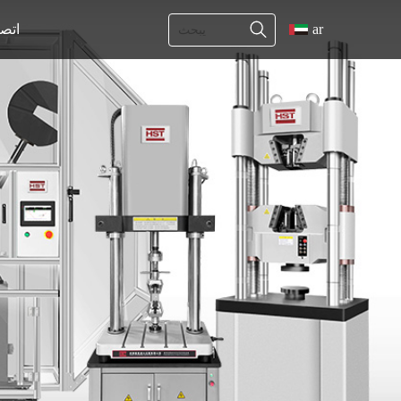
ar
اتص