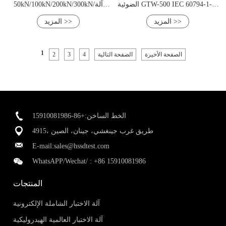
الضوئية GTW-500 IEC 60794-1-2-
50kN/100kN/200kN/300kN/آلة
E10
اختبار ألواح العظام المعدنية
المزيد >>
المزيد >>
1
الصفحة الأخيرة
الصفحة التالية
4
3
2
الخط الساخن:+86-15910081986
4915، طريق غرب جينغشي، جينان، الصين
E-mail:
sales@hssdtest.com
WhatsAPP/Wechat/ :
+86 15910081986
المنتجات
آلة الاختبار الشاملة الإلكترونية
آلة الاختبار العالمية الهيدروليكية