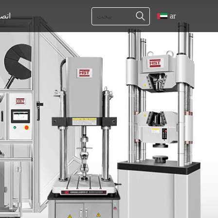
ar
اتص