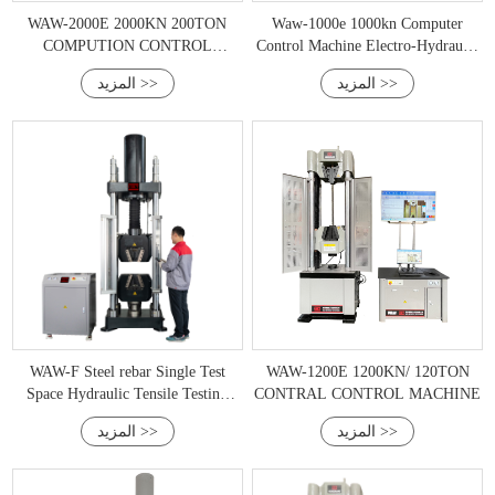
WAW-2000E 2000KN 200TON
Waw-1000e 1000kn Computer
COMPUTION CONTROL
Control Machine Electro-Hydraulic
MACHION SERVO SERVO
Servo Universal
المزيد >>
المزيد >>
UNIVERAL
WAW-F Steel rebar Single Test
WAW-1200E 1200KN/ 120TON
Space Hydraulic Tensile Testing
CONTRAL CONTROL MACHINE
Machine
المزيد >>
المزيد >>