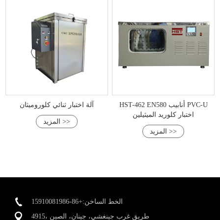
HST-462 EN580 أنابيب PVC-U
آلة اختبار ثنائي كلوروميثان
اختبار كلوريد الميثيلين
المزيد >>
المزيد >>
الخط الساخن:+86-15910081986
4915، طريق غرب جينغشي، جينان، الصين