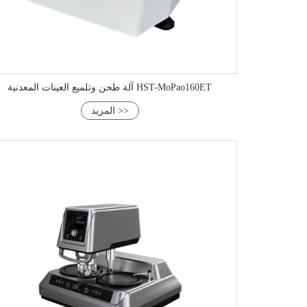
آلة طحن وتلميع العينات المعدنية HST-MoPao160ET
المزيد >>