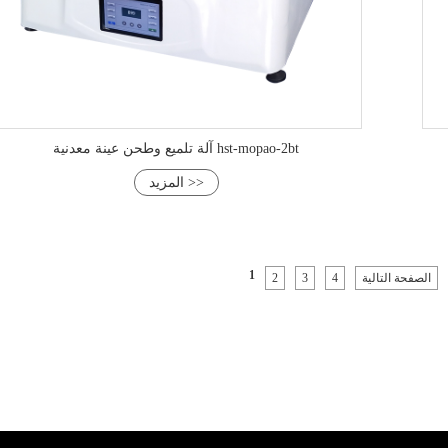
آلة تلميع وطحن عينة معدنية hst-mopao-2bt
المزيد >>
1
الصفحة التالية
4
3
2