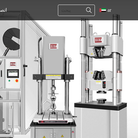
ar
اتص