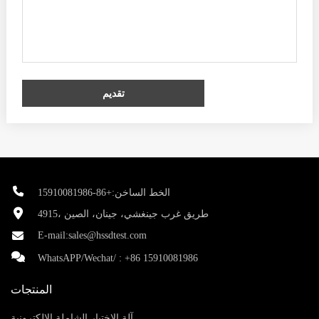
تقديم
الخط الساخن:+86-15910081986
4915، طريق غرب جينغشي، جينان، الصين
E-mail:
sales@hssdtest.com
WhatsAPP/Wechat/ :
+86 15910081986
المنتجات
آلة الاختبار الشاملة الإلكترونية