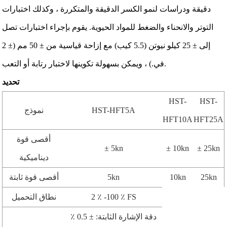
دقيقة ودراسات لنمو الكسر الدقيقة والمتكررة ، وكذلك اختبارات
التوتر والانحناء والضغط للمواد الحيوية. يقوم بإجراء اختبارات تصل
إلى ± 25 كيلو نيوتن (5.5 كيب) مع إزاحة قياسية من ± 50 مم (± 2
في.) ، ويمكن بسهولة تكوينها لاختبار رتابة أو التعب.
تحديد
HST-
HST-
HST-HFT5A
نموذج
HFT10A
HFT25A
أقصى قوة
± 5kn
± 10kn
± 25kn
ديناميكية
25kn
10kn
5kn
أقصى قوة ثابتة
2 ٪ -100 ٪ FS
نطاق التحميل
دقة الإشارة الثابتة: ± 0.5 ٪