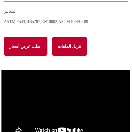
المعايير:
ASTM F543,HB5287,EN10002,ASTM E399－09
تنزيل الملفات
اطلب عرض أسعار