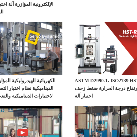
الإلكترونية المؤازرة آلة اخت
ال
ASTM D2990-1، ISO2739 H
تفاع درجة الحرارة ضغط زحف
الديناميكية نظام اختبار التع
اختبار آلة
لاختبارات الديناميكية والتعب