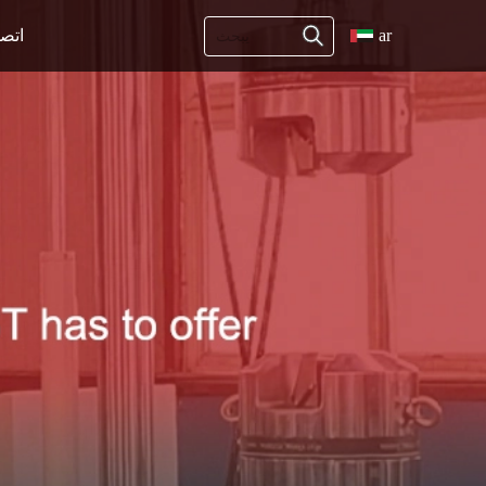
ar
اتص