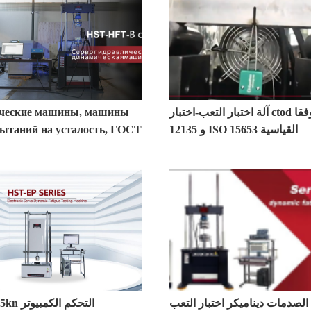
آلة اختبار التعب-اختبار ctod وفقا ISO
ческие машины, машины
12135 و ISO 15653 القياسية
пытаний на усталость, ГОСТ
لصدمات ديناميكر اختبار التعب
st-p5e 5kn