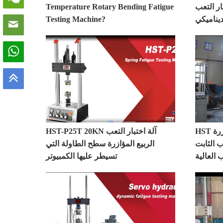
بار التعب
Temperature Rotary Bending Fatigue
ديناميكي
Testing Machine?
HST الكهربائية الهيدروليكية المؤازرة
HST-P25T 20KN آلة اختبار التعب
ب الثابت
الربيع المؤازرة سطح الطاولة التي
 العالية
تسيطر عليها الكمبيوتر